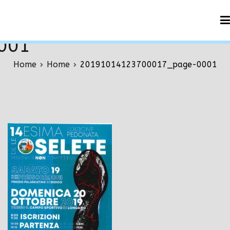
Vai
0191014123700017_pag
al
001
contenuto
Home
Home
20191014123700017_page-0001