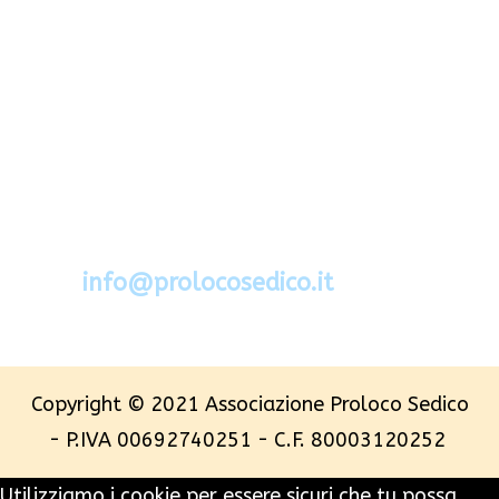
Via Segato 2 - 32036 Sedico - Belluno
Cel.388.6994734
mail:
info@prolocosedico.it
Copyright © 2021 Associazione Proloco Sedico
- P.IVA 00692740251 - C.F. 80003120252
Utilizziamo i cookie per essere sicuri che tu possa