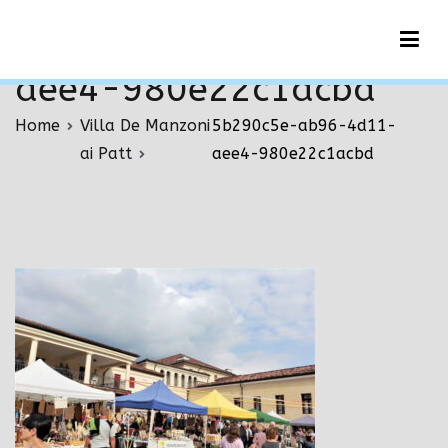
Vai
5b290c5e-ab96-4d11-
al
contenuto
aee4-980e22c1acbd
Home
Villa De Manzoni
5b290c5e-ab96-4d11-
ai Patt
aee4-980e22c1acbd