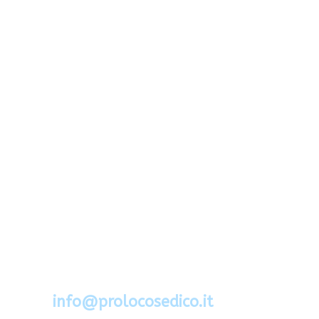
Via Segato 2 - 32036 Sedico - Belluno
Cel.388.6994734
mail:
info@prolocosedico.it