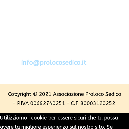
Via Segato 2 - 32036 Sedico - Belluno
Cel.388.6994734
mail:
info@prolocosedico.it
Copyright © 2021 Associazione Proloco Sedico
- P.IVA 00692740251 - C.F. 80003120252
Utilizziamo i cookie per essere sicuri che tu possa
avere la migliore esperienza sul nostro sito. Se