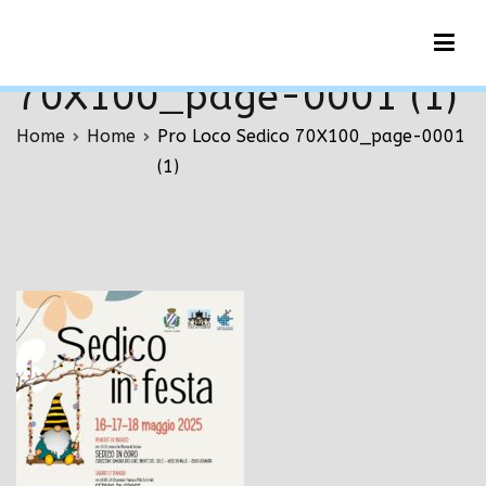
Vai
Pro Loco Sedico
al
contenuto
70X100_page-0001 (1)
Home
Home
Pro Loco Sedico 70X100_page-0001
(1)